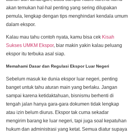
akan temukan hal-hal penting yang sering dilupakan
pemula, lengkap dengan tips menghindari kendala umum
dalam ekspor.
Kalau mau tahu contoh nyata, kamu bisa cek
Kisah
Sukses UMKM Ekspor
, biar makin yakin kalau peluang
ekspor itu terbuka asal siap.
Memahami Dasar dan Regulasi Ekspor Luar Negeri
Sebelum masuk ke dunia ekspor luar negeri, penting
banget untuk tahu aturan main yang berlaku. Jangan
sampai karena ketidaktahuan, bisnismu berhenti di
tengah jalan hanya gara-gara dokumen tidak lengkap
atau izin belum diurus. Ekspor tak cuma sekadar
mengirim barang ke luar negeri, tapi juga soal kepatuhan
hukum dan administrasi yang ketat. Semua diatur supaya