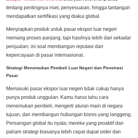
tentang pentingnya riset, penyesuaian, hingga tantangan
mendapatkan sertifikasi yang diakui global.
Menyiapkan produk untuk pasar ekspor luar negeri
memang proses panjang, tapi hasilnya lebih dari sekadar
penjualan; ini soal membangun reputasi dan
kepercayaan di pasar internasional.
Strategi Menemukan Pembeli Luar Negeri dan Penetrasi
Pasar
Memasuki pasar ekspor luar negeri tidak cukup hanya
punya produk unggulan. Kamu harus tahu cara
menemukan pembeli, mengerti aturan main di negara
tujuan, dan membangun hubungan bisnis yang langgeng.
Persaingan global itu nyata; mereka yang proaktif dan
paham strategi biasanya lebih cepat dapat order dan