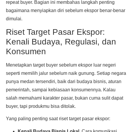
repeat buyer. Bagian ini membahas langkah penting
bagaimana menyiapkan diri sebelum ekspor benar-benar
dimulai.
Riset Target Pasar Ekspor:
Kenali Budaya, Regulasi, dan
Konsumen
Menetapkan target buyer sebelum ekspor luar negeri
seperti memilih jalur sebelum naik gunung. Setiap negara
punya medan tersendiri, baik dari budaya bisnis, aturan
pemerintah, sampai kebiasaan konsumennya. Kalau
salah memahami karakter pasar, bukan cuma sulit dapat
buyer, tapi produkmu bisa ditolak.
Yang paling penting saat riset target pasar ekspor:
Kenali Budaya Bisnis Lokal.
Cara komunikasi,