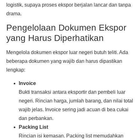
logistik, supaya proses ekspor berjalan lancar dan tanpa
drama.
Pengelolaan Dokumen Ekspor
yang Harus Diperhatikan
Mengelola dokumen ekspor luar negeri butuh teliti. Ada
beberapa dokumen yang wajib dan harus dipastikan
lengkap:
Invoice
Bukti transaksi antara eksportir dan pembeli luar
negeri. Rincian harga, jumlah barang, dan nilai total
wajib jelas. Invoice sering jadi acuan di bea cukai
dan perbankan.
Packing List
Rincian isi kemasan. Packing list memudahkan