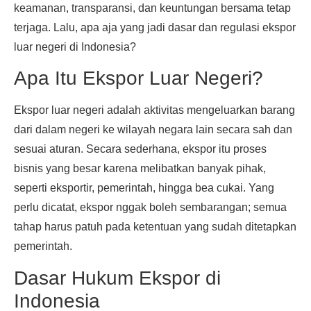
keamanan, transparansi, dan keuntungan bersama tetap
terjaga. Lalu, apa aja yang jadi dasar dan regulasi ekspor
luar negeri di Indonesia?
Apa Itu Ekspor Luar Negeri?
Ekspor luar negeri adalah aktivitas mengeluarkan barang
dari dalam negeri ke wilayah negara lain secara sah dan
sesuai aturan. Secara sederhana, ekspor itu proses
bisnis yang besar karena melibatkan banyak pihak,
seperti eksportir, pemerintah, hingga bea cukai. Yang
perlu dicatat, ekspor nggak boleh sembarangan; semua
tahap harus patuh pada ketentuan yang sudah ditetapkan
pemerintah.
Dasar Hukum Ekspor di
Indonesia