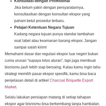
Konsultasi dengan Profesional
Jika belum yakin dengan persyaratannya,
konsultasikan dengan konsultan ekspor yang
paham betul prosedur terbaru.
Pelajari Ketentuan Negara Tujuan
Kadang negara tujuan punya standar tambahan
soal label atau keamanan barang ekspor. Jangan
sampai salah kirim!
Memahami dasar dan regulasi ekspor luar negeri bukan
cuma urusan “supaya lolos aturan”, tapi juga membuat
bisnismu jauh lebih siap bersaing. Kalau kamu ingin tahu
strategi memilih pasar ekspor spesifik, kamu bisa baca
penjelasan detail di artikel
Charcoal Briquette Export
Market
.
Selalu lakukan persiapan matang di setiap tahapan
ekspor agar bisnismu bisa berkembang tanpa hambatan.