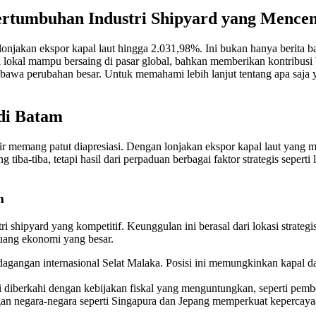
ertumbuhan Industri Shipyard yang Mence
 lonjakan ekspor kapal laut hingga 2.031,98%. Ini bukan hanya berita 
lokal mampu bersaing di pasar global, bahkan memberikan kontribusi b
mbawa perubahan besar. Untuk memahami lebih lanjut tentang apa saj
di Batam
ir memang patut diapresiasi. Dengan lonjakan ekspor kapal laut yang 
iba-tiba, tetapi hasil dari perpaduan berbagai faktor strategis seperti 
m
hipyard yang kompetitif. Keunggulan ini berasal dari lokasi strategis,
luang ekonomi yang besar.
erdagangan internasional Selat Malaka. Posisi ini memungkinkan kapal
diberkahi dengan kebijakan fiskal yang menguntungkan, seperti pembeb
n negara-negara seperti Singapura dan Jepang memperkuat kepercayaan