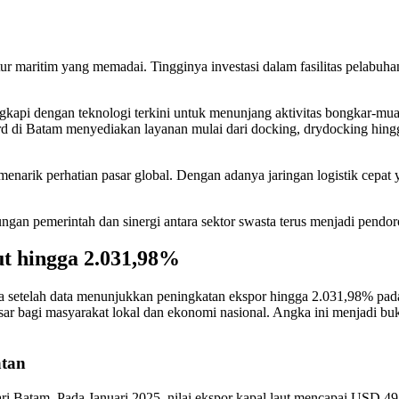
tur maritim yang memadai. Tingginya investasi dalam fasilitas pelabuh
gkapi dengan teknologi terkini untuk menunjang aktivitas bongkar-mua
rd di Batam menyediakan layanan mulai dari docking, drydocking hi
a menarik perhatian pasar global. Dengan adanya jaringan logistik cep
gan pemerintah dan sinergi antara sektor swasta terus menjadi pendor
ut hingga 2.031,98%
ama setelah data menunjukkan peningkatan ekspor hingga 2.031,98% pa
ar bagi masyarakat lokal dan ekonomi nasional. Angka ini menjadi buk
atan
 Batam. Pada Januari 2025, nilai ekspor kapal laut mencapai USD 49