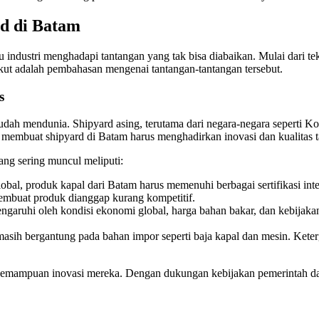
rd di Batam
 industri menghadapi tantangan yang tak bisa diabaikan. Mulai dari tek
kut adalah pembahasan mengenai tantangan-tantangan tersebut.
s
 sudah mendunia. Shipyard asing, terutama dari negara-negara seperti 
 membuat shipyard di Batam harus menghadirkan inovasi dan kualitas t
ang sering muncul meliputi:
lobal, produk kapal dari Batam harus memenuhi berbagai sertifikasi inter
mbuat produk dianggap kurang kompetitif.
engaruhi oleh kondisi ekonomi global, harga bahan bakar, dan kebijakan 
asih bergantung pada bahan impor seperti baja kapal dan mesin. Keter
kemampuan inovasi mereka. Dengan dukungan kebijakan pemerintah dan s