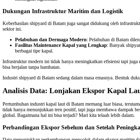
Dukungan Infrastruktur Maritim dan Logistik
Keberhasilan shipyard di Batam juga sangat didukung oleh infrastruk
sektor ini.
Pelabuhan dan Dermaga Modern
: Pelabuhan di Batam dilen
Fasilitas Maintenance Kapal yang Lengkap
: Banyak shipya
berbagai tipe kapal.
Infrastruktur modern ini tidak hanya meningkatkan efisiensi tapi jug
bisa berjalan tanpa hambatan.
Industri shipyard di Batam sedang dalam masa emasnya. Bentuk dukun
Analisis Data: Lonjakan Ekspor Kapal La
Pertumbuhan industri kapal laut di Batam memang luar biasa, terut
tidak hanya menunjukkan tren positif, tapi juga membawa dampak bes
global. Bagaimana hal ini bisa terjadi? Mari kita telaah lebih dalam.
Perbandingan Ekspor Sebelum dan Setelah Peningk
Data menunjukkan perkembangan mencolok dalam ekspor maritim dari