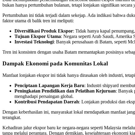
bukan hanya pertumbuhan bulanan, tetapi lonjakan signifikan secara
Pertumbuhan ini tidak terjadi dalam sekejap. Ada indikasi bahwa duk
faktor utama di balik tren ini meliputi:
Diversifikasi Produk Ekspor
: Tidak hanya kapal penumpan
Tujuan Ekspor Utama
: Negara seperti Arab Saudi, Amerika S
Investasi Teknologi
: Banyak perusahaan di Batam, seperti M
Tren ini konsisten dengan usaha Batam memantapkan posisinya sebaga
Dampak Ekonomi pada Komunitas Lokal
Manfaat lonjakan ekspor ini tidak hanya dirasakan oleh industri, te
Penciptaan Lapangan Kerja Baru
: Industri shipyard membu
Peningkatan Pendidikan dan Pelatihan Kejuruan
: Banyak 
menghadapi persaingan global.
Kontribusi Pendapatan Daerah
: Lonjakan produksi dan eks
Dengan keberhasilan ini, masyarakat lokal mendapatkan manfaat jangk
terangkat.
Kehadiran jalur ekspor baru ke negara-negara seperti Malaysia mel
tanpa melalui perantara. Dengan demikian, kesejahteraan ekonomi kian