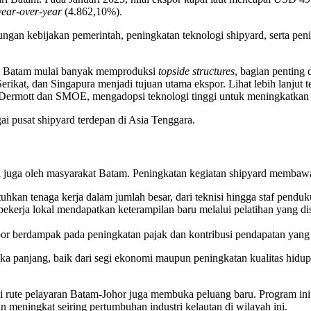
year-over-year
(4.862,10%).
ungan kebijakan pemerintah, peningkatan teknologi shipyard, serta pe
g, Batam mulai banyak memproduksi
topside structures
, bagian penting 
erikat, dan Singapura menjadi tujuan utama ekspor. Lihat lebih lanjut 
cDermott dan SMOE, mengadopsi teknologi tinggi untuk meningkatkan k
i pusat shipyard terdepan di Asia Tenggara.
tapi juga oleh masyarakat Batam. Peningkatan kegiatan shipyard memba
tuhkan tenaga kerja dalam jumlah besar, dari teknisi hingga staf pend
pekerja lokal mendapatkan keterampilan baru melalui pelatihan yang di
por berdampak pada peningkatan pajak dan kontribusi pendapatan yang 
a panjang, baik dari segi ekonomi maupun peningkatan kualitas hidup.
alui rute pelayaran Batam-Johor juga membuka peluang baru. Program 
 meningkat seiring pertumbuhan industri kelautan di wilayah ini.