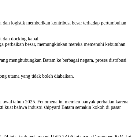
an dan logistik memberikan kontribusi besar terhadap pertumbuhan
t dan docking kapal.
ngga perbaikan besar, memungkinkan mereka memenuhi kebutuhan
at yang menghubungkan Batam ke berbagai negara, proses distribusi
ong utama yang tidak boleh diabaikan.
da awal tahun 2025. Fenomena ini memicu banyak perhatian karena
ti kuat bahwa industri shipyard Batam semakin kokoh di pasar
1,74 juta, jauh melampaui USD 23,06 juta pada Desember 2024. Ini