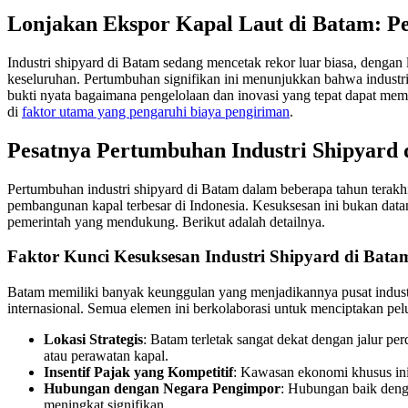
Lonjakan Ekspor Kapal Laut di Batam: P
Industri shipyard di Batam sedang mencetak rekor luar biasa, dengan
keseluruhan. Pertumbuhan signifikan ini menunjukkan bahwa industri 
bukti nyata bagaimana pengelolaan dan inovasi yang tepat dapat me
di
faktor utama yang pengaruhi biaya pengiriman
.
Pesatnya Pertumbuhan Industri Shipyard 
Pertumbuhan industri shipyard di Batam dalam beberapa tahun terakh
pembangunan kapal terbesar di Indonesia. Kesuksesan ini bukan datang t
pemerintah yang mendukung. Berikut adalah detailnya.
Faktor Kunci Kesuksesan Industri Shipyard di Bata
Batam memiliki banyak keunggulan yang menjadikannya pusat industri s
internasional. Semua elemen ini berkolaborasi untuk menciptakan pe
Lokasi Strategis
: Batam terletak sangat dekat dengan jalur p
atau perawatan kapal.
Insentif Pajak yang Kompetitif
: Kawasan ekonomi khusus ini 
Hubungan dengan Negara Pengimpor
: Hubungan baik denga
meningkat signifikan.